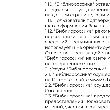
1.10. "Библиороссика" оста
специального уведомления.
на данной странице, если 
1.11. Пользователь подтве
шаге оформления Заказа на
1.12. "Библиороссика" реко
персонализированным серв
сведений, поступивших от 
использует и не ориентиру
Ответственность за действ
"Библиороссики" на сайте 
несовершеннолетних.
2. Услуги "Библиороссики"
2.1. "Библиороссика" осущ
на Интернет-сайте
www.bibl
2.2. "Библиороссика" осущ
Соглашения.
2.3. "Библиороссика" пред
предоставления Пользоват
мнений, участия в конкурс