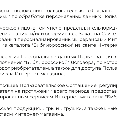
сти – положения Пользовательского Соглаше
ики" по обработке персональных данных Польз
еское лицо (в том числе, представитель юриди
гистрацию и/или оформившее Заказ на Сайте
зования персонализированными сервисами Инте
 из каталога "Библиороссики" на сайте Интерн
внесения Персональных данных Пользователя в
полнения "Библиороссикой" Договора, по кот
одоприобретателем, а также для доступа Польз
исам Интернет-магазина.
астоящее Пользовательское Соглашение, регу
ателя на протяжении всего периода предостав
зированным сервисам Интернет-магазина "Биб
рская продукция, игры и игрушки, а также ины
ством Интернет-магазина.