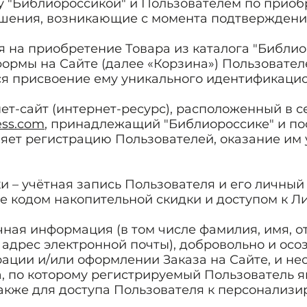
у "Библиороссикой" и Пользователем по приоб
шения, возникающие с момента подтверждения
ля на приобретение Товара из каталога "Библи
ормы на Сайте (далее «Корзина») Пользовате
ся присвоение ему уникального идентификацио
ет-сайт (интернет-ресурс), расположенный в с
ess.com
, принадлежащий "Библиороссике" и по
яет регистрацию Пользователей, оказание им 
ки – учётная запись Пользователя и его личны
е кодом накопительной скидки и доступом к Л
ная информация (в том числе фамилия, имя, от
, адрес электронной почты), добровольно и ос
ации и/или оформлении Заказа на Сайте, и н
, по которому регистрируемый Пользователь я
акже для доступа Пользователя к персонализ