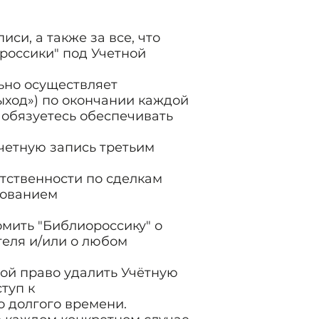
иси, а также за все, что
россики" под Учетной
льно осуществляет
ыход») по окончании каждой
обязуетесь обеспечивать
Учетную запись третьим
етственности по сделкам
зованием
.
омить "Библиороссику" о
теля и/или о любом
обой право удалить Учётную
туп к
 долгого времени.