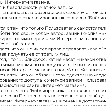
ы Интернет-магазина.
я и безопасность учетной записи
етственность за безопасность своей Учетной зап
анием персонализированных сервисов "Библио
тся с тем, что только Пользователь самостояте
оты под своим кодом авторизации (кнопка «В
изированными сервисами Интернет-магазина и 
Учетной записи.
дает, что он не имеет права передавать свою 
ва получать ее от третьих лиц.
тся, что "Библиороссика" не несет никакой отв
тьими лицами по поводу или в связи с исполь
исов Интернет-магазина под Учетной записью
тся с тем, что он обязан незамедлительно увед
ованного доступа к Учетной записи Пользова
асности на сайте Интернет-магазина.
тся с тем, что "Библиороссика" оставляет за с
чае если Пользователь не использовал свой дос
исам Интернет-магазина в течение достаточно