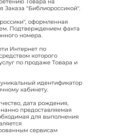
ретению Товара на
 Заказа "Библиороссикой".
ороссики", оформленная
лем. Подтверждением факта
нного номера.
ети Интернет по
средством которого
услуг по продаже Товара и
й уникальный идентификатор
ичному кабинету.
чество, дата рождения,
ознанно предоставляемая
еобходимая для выполнения
вляется
ированным сервисам