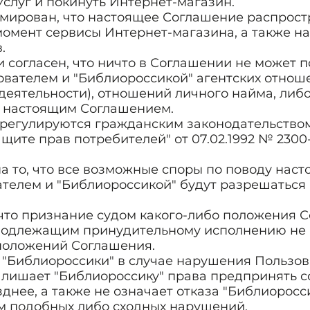
Услуг и покинуть Интернет-магазин.
рмирован, что настоящее Соглашение распрост
мент сервисы Интернет-магазина, а также на
.
 и согласен, что ничто в Соглашении не может 
ователем и "Библиороссикой" агентских отнош
деятельности), отношений личного найма, либо
 настоящим Соглашением.
 регулируются гражданским законодательство
щите прав потребителей" от 07.02.1992 № 2300
 на то, что все возможные споры по поводу на
телем и "Библиороссикой" будут разрешаться
, что признание судом какого-либо положения
подлежащим принудительному исполнению не 
положений Соглашения.
ны "Библиороссики" в случае нарушения Польз
 лишает "Библиороссику" права предпринять с
днее, а также не означает отказа "Библиоросси
 подобных либо сходных нарушений.