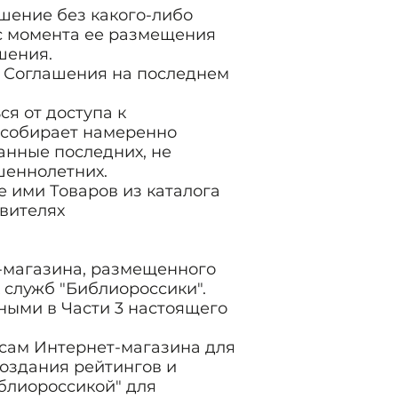
ашение без какого-либо
 с момента ее размещения
шения.
о Соглашения на последнем
ся от доступа к
 собирает намеренно
анные последних, не
шеннолетних.
 ими Товаров из каталога
авителях
т-магазина, размещенного
 служб "Библиороссики".
нными в Части 3 настоящего
исам Интернет-магазина для
оздания рейтингов и
иблиороссикой" для