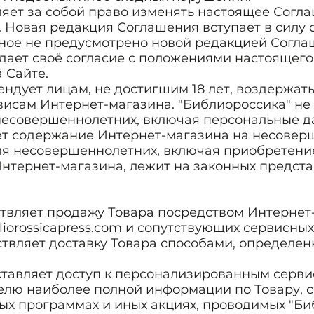
вляет за собой право изменять настоящее Согл
 Новая редакция Соглашения вступает в силу
иное не предусмотрено новой редакцией Согла
рждает своё согласие с положениями настоящег
 Сайте.
мендует лицам, не достигшим 18 лет, воздержать
исам Интернет-магазина. "Библиороссика" не
несовершеннолетних, включая персональные д
ет содержание Интернет-магазина на несовер
ия несовершеннолетних, включая приобретение
Интернет-магазина, лежит на законных предст
ествляет продажу Товара посредством Интерне
iorossicapress.com
и сопутствующих сервисных
ествляет доставку Товара способами, определе
оставляет доступ к персонализированным серв
елю наиболее полной информации по Товару, с
ных программах и иных акциях, проводимых "Б