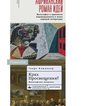
Джин-
Новинка
Мэри
Джексон.
Африканский
роман
идей