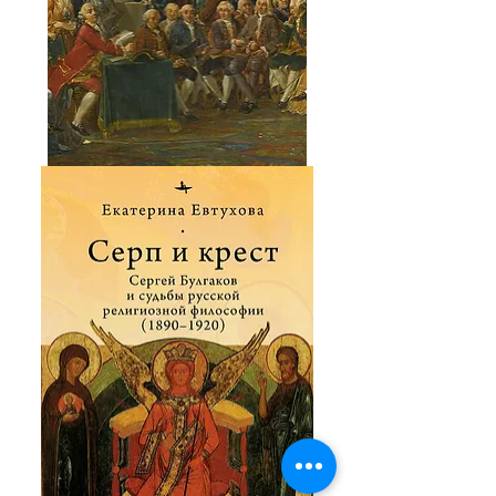
Каваллар
Г.
Крах
Просвещения?
Философское
введение