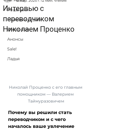
All Posts
18 мар. 2025 г.
12 мин. чтения
Интервью с
Рецензии
переводчиком
Новинки серий
Николаем Проценко
Интервью
Анонсы
Sale!
Ладья
Николай Проценко с его главным 
помощником — Валерием 
Таймуразовичем
Почему вы решили стать 
переводчиком и с чего 
началось ваше увлечение 