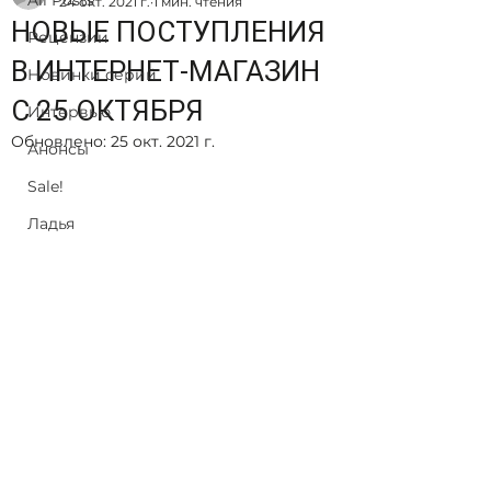
All Posts
24 окт. 2021 г.
1 мин. чтения
НОВЫЕ ПОСТУПЛЕНИЯ
Рецензии
В ИНТЕРНЕТ-МАГАЗИН
Новинки серий
С 25 ОКТЯБРЯ
Интервью
Обновлено:
25 окт. 2021 г.
Анонсы
Sale!
Ладья