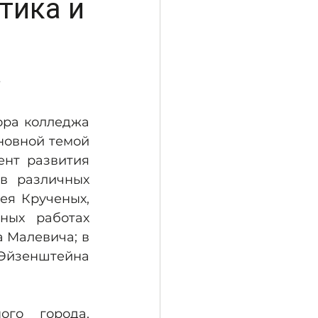
тика и
»
новной темой 
нт развития 
в различных 
ея Крученых, 
ных работах 
 Малевича; в 
Эйзенштейна 
го города, 