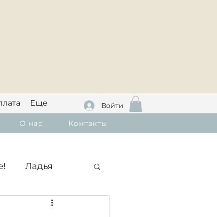
плата
Еще
Войти
О нас
Контакты
e!
Ладья