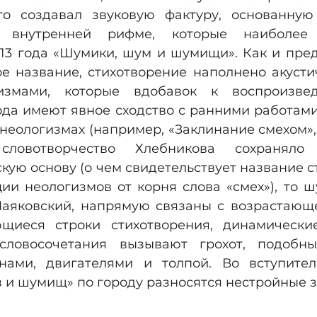
то создавал звуковую фактуру, основанную
 внутренней рифме, которые наиболее
913 года «Шумики, шум и шумищи». Как и пред
е название, стихотворение наполнено акустич
измами, которые вдобавок к воспроизве
ода имеют явное сходство с ранними работами
еологизмах (например, «Заклинание смехом», 1
ловотворчество Хлебникова сохраняло 
ую основу (о чем свидетельствует название с
ии неологизмов от корня слова «смех»), то ш
аяковский, напрямую связаны с возрастающе
ющиеся строки стихотворения, динамически
словосочетания вызывают грохот, подобны
нами, двигателями и толпой. Во вступител
 и шумищ» по городу разносятся нестройные з