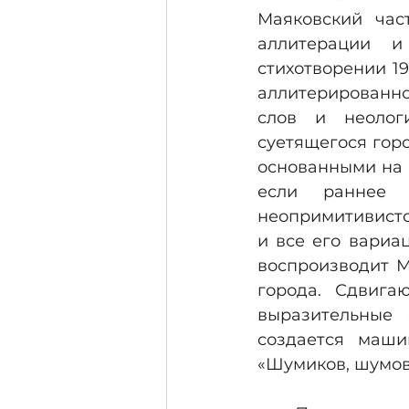
Маяковский час
аллитерации и
стихотворении 1
аллитерированно
слов и неолог
суетящегося гор
основанными на н
если раннее с
неопримитивистск
и все его вариац
воспроизводит М
города. Сдвига
выразительные 
создается маши
«Шумиков, шумов