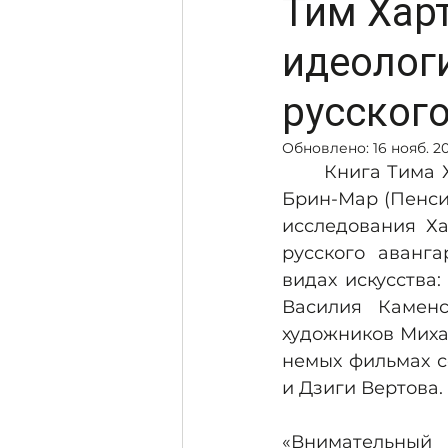
Тим Хар
идеологи
русского
Обновлено:
16 нояб. 20
	Книга Тима Харта − профессора русского языка и проректора колледжа 
Брин-Мар (Пенсил
исследования Ха
русского аванга
видах искусства:
Василия Каменс
художников Миха
немых фильмах с
и Дзиги Вертова.
«Внимательный