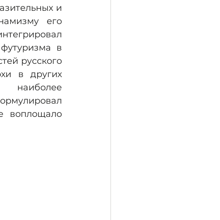
зительных и 
намизму его 
нтегрировал 
футуризма в 
тей русского 
хи в других 
 наиболее 
рмулировал 
е воплощало 