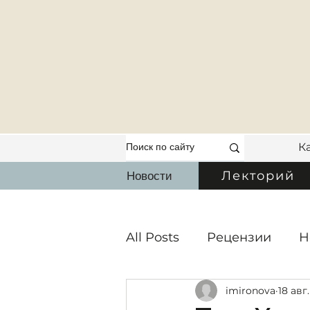
К
Новости
Лекторий
All Posts
Рецензии
Н
imironova
18 авг.