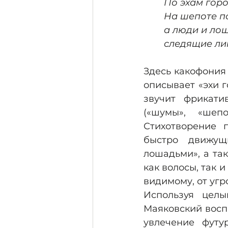
По эхам гор
На шепоте по
а люди и лош
следящие ли
Здесь какофония 
описывает «эхи г
звучит фрикат
(«шумы», «шепо
Стихотворение 
быстро движущ
лошадьми», а так
как волосы, так 
видимому, от уг
Используя целы
Маяковский восп
увлечение футур