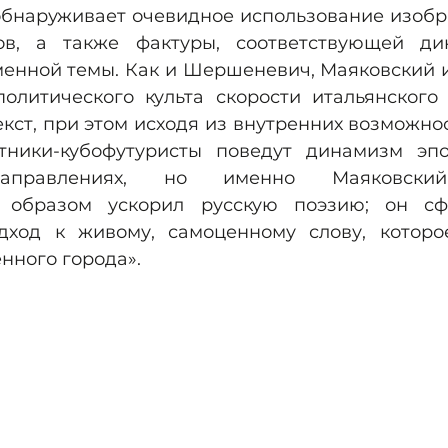
обнаруживает очевидное использование изобра
ов, а также фактуры, соответствующей ди
менной темы. Как и Шершеневич, Маяковский и
олитического культа скорости итальянского 
кст, при этом исходя из внутренних возможнос
тники-кубофутуристы поведут динамизм эпо
направлениях, но именно Маяковский
образом ускорил русскую поэзию; он сфо
дход к живому, самоценному слову, которо
нного города».