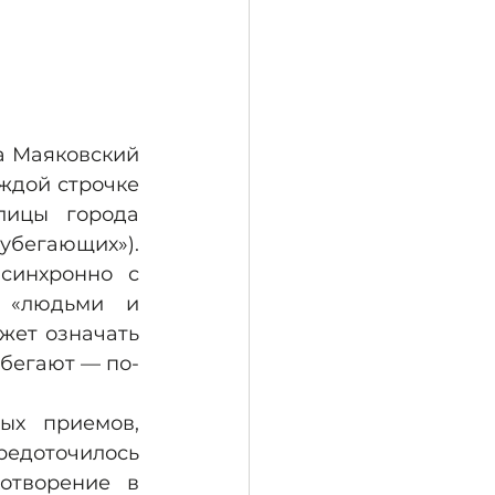
а Маяковский 
ждой строчке 
ицы города 
бегающих»). 
синхронно с 
 «людьми и 
жет означать 
убегают — по-
ых приемов, 
редоточилось 
отворение в 