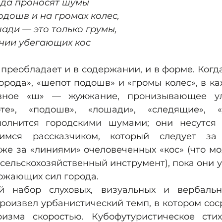
ода проносят шумы
дошв и на громах колес,
ади — это только грумы,
нии убегающих кос
преобладает и в содержании, и в форме. Когд
орода», «шепот подошв» и «громы колес», в ка
ивное «ш» — жужжание, пронизывающее ул
те», «подошв», «лошади», «следящие», «у
полнится городскими шумами; они несутся 
имся рассказчиком, который следует за
же за «линиями» очеловеченных «кос» (что мо
и сельскохозяйственный инструмент), пока они 
рожающих сил города.
й набор слуховых, визуальных и вербальн
роизвел урбанистический темп, в котором сос
изма скоростью. Кубофутуристическое стих