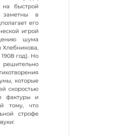
 на быстрой 
 заметны в 
полагает его 
еской игрой 
дению шума 
 Хлебникова, 
908 год). Но 
решительно 
тихотворения 
умы, которые 
й скоростью 
е фактуры и 
й тому, что 
ьной строфе 
вуки: