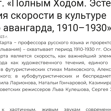
т. «Полным Ходом. Эсте
я скорости в культуре
 авангарда, 1910–1930
23 г.
ьвания) – охватывает период 1910-1930 гг. Ос
рта является скорость, как важнейший элеме
рда как художественного течения, единого 
 в футуристических стихах Маяковского, Алекс
кого; в кубофутуристических и беспредмет
ила Ларионова, Натальи Гончаровой, Казимира
оветских режиссеров Льва Кулешова, Сергея 
 к хаотичным, живым звукам современно