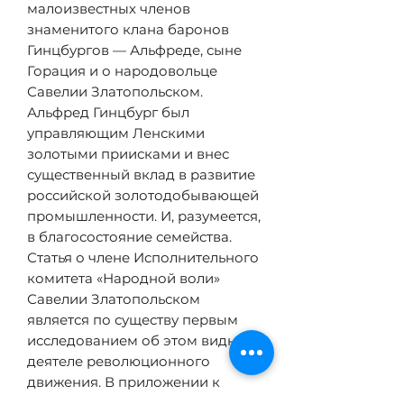
малоизвестных членов
знаменитого клана баронов
Гинцбургов — Альфреде, сыне
Горация и о народовольце
Савелии Златопольском.
Альфред Гинцбург был
управляющим Ленскими
золотыми приисками и внес
существенный вклад в развитие
российской золотодобывающей
промышленности. И, разумеется,
в благосостояние семейства.
Статья о члене Исполнительного
комитета «Народной воли»
Савелии Златопольском
является по существу первым
исследованием об этом видном
деятеле революционного
движения. В приложении к
статье публикуются показания