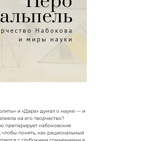
Международного
Press)
Автор книги о ро
ISBN 978-5-90753
The Figured Reade
ряда статей о На
сборника набоко
Fine Lines. Vladimi
олиты» и «Дара» думал о науке — и
влияла на его творчество?
но препарирует набоковские
, чтобы понять, как рациональный
етается с глубокими сомнениями в