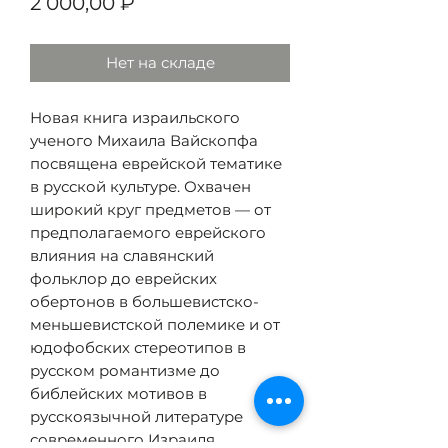
Цена
2 000,00 ₽
Нет на складе
Новая книга израильского
ученого Михаила Вайскопфа
посвящена еврейской тематике
в русской культуре. Охвачен
широкий круг предметов — от
предполагаемого еврейского
влияния на славянский
фольклор до еврейских
обертонов в большевистско-
меньшевистской полемике и от
юдофобских стереотипов в
русском романтизме до
библейских мотивов в
русскоязычной литературе
современного Израиля.