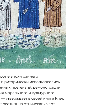
окружающей сред
Перевод с англи
также средневек
Инопиной
Среди ее недавн
Policing the Urb
СПб.: Библиоросси
Europe, в которо
(Серия «Совреме
соредактором (с
ISBN 978-5-90753
вропе эпохи раннего
 и риторически использовались
енных претензий, демонстрации
я морального и культурного
 — утверждает в своей книге Клэр
тереотипных этнических черт