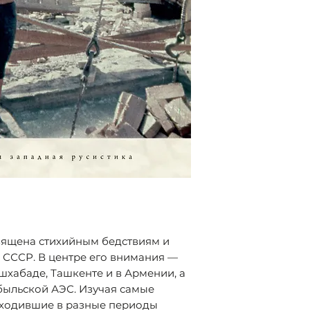
ISBN:
978-5-6045
Год издания:
апр
Количество стр
Формат:
60х90/16
вящена стихийным бедствиям и
 СССР. В центре его внимания —
шхабаде, Ташкенте и в Армении, а
быльской АЭС. Изучая самые
сходившие в разные периоды