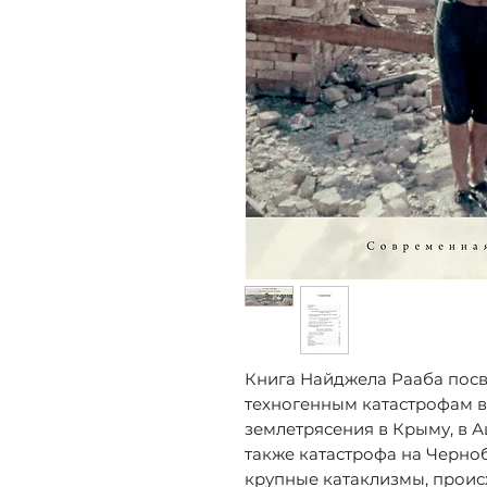
Книга Найджела Рааба пос
техногенным катастрофам в
землетрясения в Крыму, в А
также катастрофа на Черно
крупные катаклизмы, прои