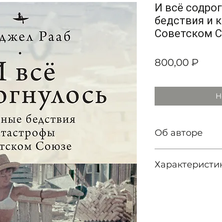
И всё содро
бедствия и 
Советском С
Цен
800,00 ₽
Н
Об авторе
Найджел Рааб — 
Характеристи
Университете Л
(Калифорния). Е
истории России 
проблемам гражд
Пер. с англ.:
А. Ч
стихийным бедст
Серия:
Современ