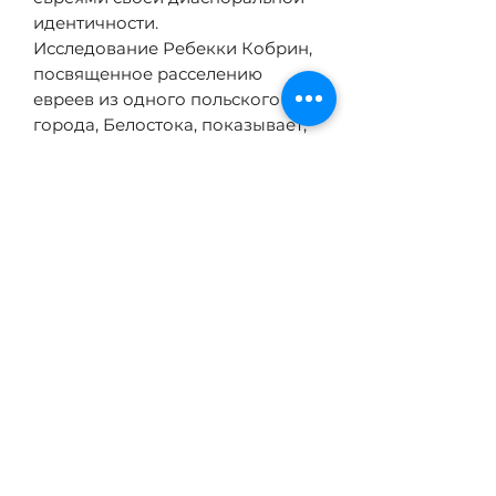
идентичности.
Исследование Ребекки Кобрин,
посвященное расселению
евреев из одного польского
города, Белостока, показывает,
как переезд на новое место
запускает серию различных
трансформаций, в результате
которых мигранты начинают
видеть себя изгнанниками не
только из мифологизированной
земли Израиля, но и
непосредственно со своей
европейской родины.
ТЕХНИЧЕСКИЕ
ХАРАКТЕРИСТИКИ