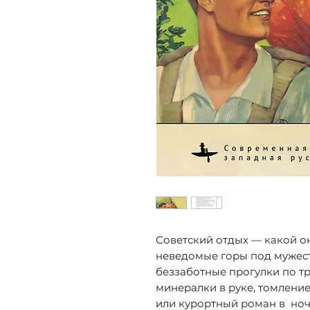
Советский отдых — какой о
неведомые горы под мужес
беззаботные прогулки по т
минералки в руке, томлени
или курортный роман в ноч