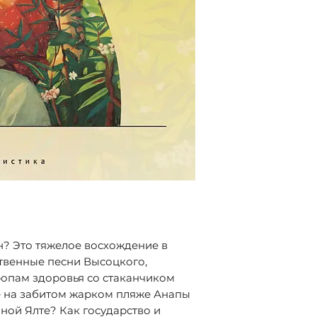
советского челов
н? Это тяжелое восхождение в
твенные песни Высоцкого,
ропам здоровья со стаканчиком
е на забитом жарком пляже Анапы
ной Ялте? Как государство и