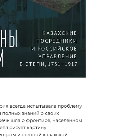
казахские посре
ISBN 978-5-90753
управление в степ
вошла в шорт-ли
центрально-евра
рия всегда испытывала проблему
и полных знаний о своих
речь шла о фронтире, населенном
елл рисует картину
нтром и степной казахской