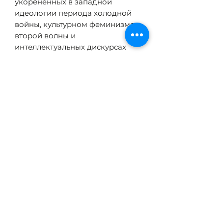
укорененных в западной
идеологии периода холодной
войны, культурном феминизме
второй волны и
интеллектуальных дискурсах
постмаоистского периода. Ван
призывает к критической
переоценке произведений,
созданных под эгидой
социалистического феминизма,
с тем, чтобы сформировать
целостное и независимое
представление об этом
материале, перспективном для
культурных практик будущего.
ХАРАКТЕРИСТИКИ
СПб.: Библиороссика, 2023. —