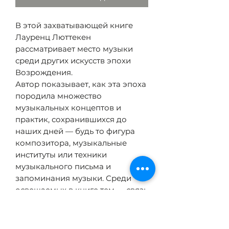
В этой захватывающей книге
Лауренц Люттекен
рассматривает место музыки
среди других искусств эпохи
Возрождения.
Автор показывает, как эта эпоха
породила множество
музыкальных концептов и
практик, сохранившихся до
наших дней — будь то фигура
композитора, музыкальные
институты или техники
музыкального письма и
запоминания музыки. Среди
освещаемых в книге тем — связь
музыки Возрождения
и Античности, ее
взаимодействие с другими