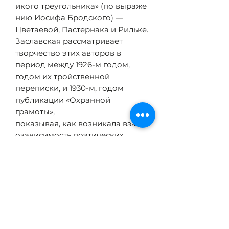
икого треугольника» (по выраже
нию Иосифа Бродского) —
Цветаевой, Пастернака и Рильке.
Заславская рассматривает
творчество этих авторов в
период между 1926-м годом,
годом их тройственной
переписки, и 1930-м, годом
публикации «Охранной
грамоты»,
показывая, как возникала взаим
озависимость поэтических
образов, как поэтические
монологи превращались в
посвящения и литературные
диалоги.
Также в книге уделяется
внимание взаимодействию
литературных реалий и