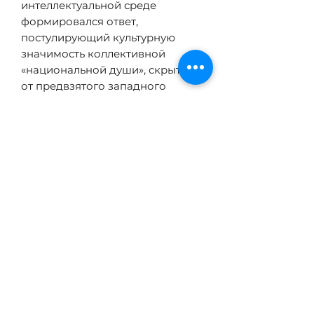
интеллектуальной среде
формировался ответ,
постулирующий культурную
значимость коллективной
«национальной души», скрытой
от предвзятого западного
взгляда.
Книга Дэйла Петерсона —
первое исследование, в котором
проводится параллель между
эволюцией русского и
афроамериканского
культурного национализма в
литературных произведениях и
философских трудах
ТЕХНИЧЕСКИЕ
ХАРАКТЕРИСТИКИ