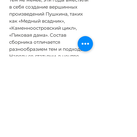
в себя создание вершинных
произведений Пушкина, таких
как «Медный всадник»,
«Каменноостровский цикл»,
«Пиковая дама». Состав
сборника отличается
разнообразием тем и подходов.
Наряду со статьями, в центре
которых находятся вопросы
биографики, значительную часть
книги составляют работы,
посвященные вопросам
комментирования пушкинских
текстов, а также
компаративистские
исследования.
Сборник был составлен по
следам одноименной
конференции, прошедшей в