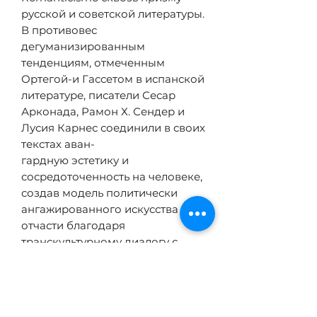
русской и советской литературы.
В противовес
дегуманизированным
тенденциям, отмеченным
Ортегой-и Гассетом в испанской
литературе, писатели Сесар
Арконада, Рамон Х. Сендер и
Лусия Карнес соединили в своих
текстах аван-
гардную эстетику и
сосредоточенность на человеке,
создав модель политически
ангажированного искусства —
отчасти благодаря
транскультурному диалогу с
русскими литературными
текстами.
В книге исследуется глубокая
связь между испанскими и