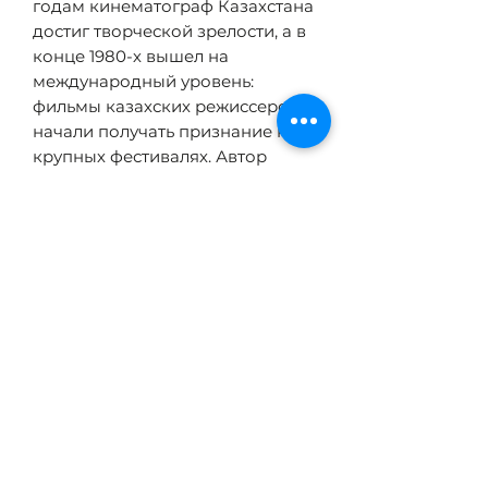
годам кинематограф Казахстана
достиг творческой зрелости, а в
конце 1980-х вышел на
международный уровень:
фильмы казахских режиссеров
начали получать признание на
крупных фестивалях. Автор
анализирует творчество четырех
ключевых фигур — Шакена
Айманова, Абдуллы
Карсакбаева, Султана-Ахмета
Ходжикова и Мажита Бегалина,
— помещая их работы в
широкий социально-
политический и культурный
контекст советской эпохи.
ТЕХНИЧЕСКИЕ
ХАРАКТЕРИСТИКИ