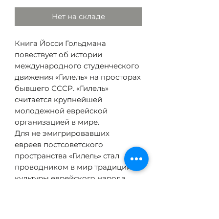
Нет на складе
Книга Йосси Гольдмана
повествует об истории
международного студенческого
движения «Гилель» на просторах
бывшего СССР. «Гилель»
считается крупнейшей
молодежной еврейской
организацией в мире.
Для не эмигрировавших
евреев
постсоветского
пространства «Гилель» стал
проводником в мир традиций и
культуры еврейского народа.
История российского «Гилеля»
началась в 1994 году в Москве, —
и Йосси Гольдман пишет об