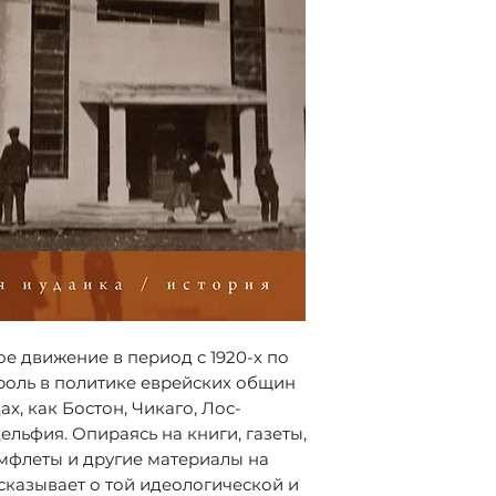
Университета ос
https://vk.com/bi
(Канада). Автор 
Birobidzhan and 
Перевод с англи
Communist Movem
Jews and British
СПб.: Библиоросс
(Серия «Совреме
ISBN 978-5-90776
е движение в период с 1920-х по
 роль в политике еврейских общин
х, как Бостон, Чикаго, Лос-
льфия. Опираясь на книги, газеты,
мфлеты и другие материалы на
сказывает о той идеологической и