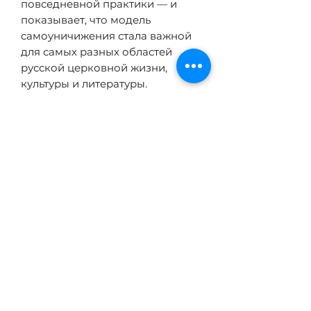
повседневной практики — и
показывает, что модель
самоуничижения стала важной
для самых разных областей
русской церковной жизни,
культуры и литературы.
В третьем томе особое
внимание уделяется переносу
образцов положительного
самоотречения в
нехристианские контексты, в
частности в литературные
произведения Чернышевского,
Горького, Н. Островского, Вен.
Ерофеева и Сорокина.
ТЕХНИЧЕСКИЕ
ХАРАКТЕРИСТИКИ