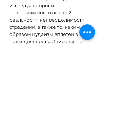
исследуя вопросы
непостижимости высшей
реальности, непреодолимости
страданий, а также то, каким
образом иудаизм вплетен в
повседневность. Опираясь на
феноменологию и классическую
еврейскую мысль, автор
предлагает оригинальные
интерпретации ключевых фигур,
вводя в традицию современные
голоса — от Моше бен Маймона
до Теодора В. Адорно, Вальтера
Беньямина и Стэнли Кавелла
.
ТЕХНИЧЕСКИЕ
ХАРАКТЕРИСТИКИ