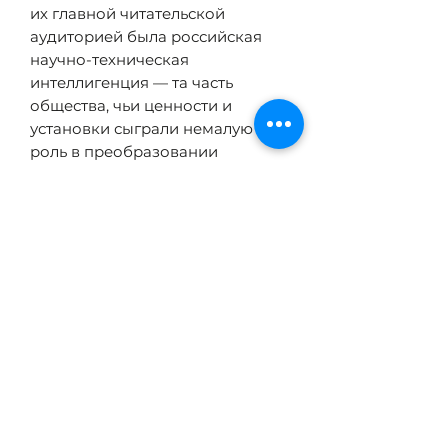
их главной читательской
аудиторией была российская
научно-техническая
интеллигенция — та часть
общества, чьи ценности и
установки сыграли немалую
роль в преобразовании
Советского Союза. Книга
представляет собой
увлекательное и оригинальное
исследование творческой
эволюции Стругацких как
властителей дум и выразителей
настроений не одного
поколения российских ученых.
ХАРАКТЕРИСТИКИ