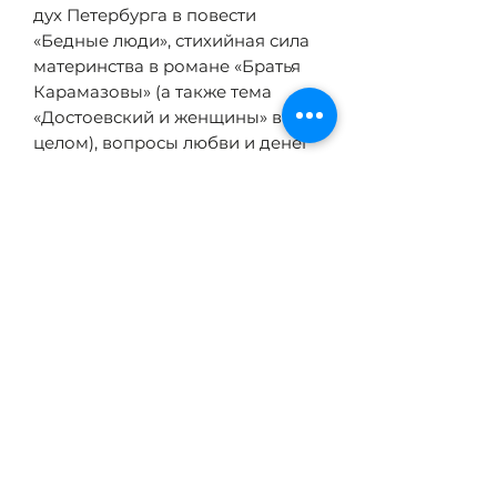
дух Петербурга в повести
«Бедные люди», стихийная сила
материнства в романе «Братья
Карамазовы» (а также тема
«Достоевский и женщины» в
целом), вопросы любви и денег
в «Игроке». Подобный взгляд
позволяет читателю глубже
проникнуть в суть скрытых от
глаз истин, заключенных в
романах Достоевского.
ХАРАКТЕРИСТИКИ
Пер. с англ.:
Е. Цыпин
ОБ АВТОРЕ
Серия:
Современная западная
русистика
Кэрол Аполлонио — профессор
ISBN:
978-5-6044208-3-6
В ПРЕССЕ
Дюкского университета (США),
Год издания:
2020