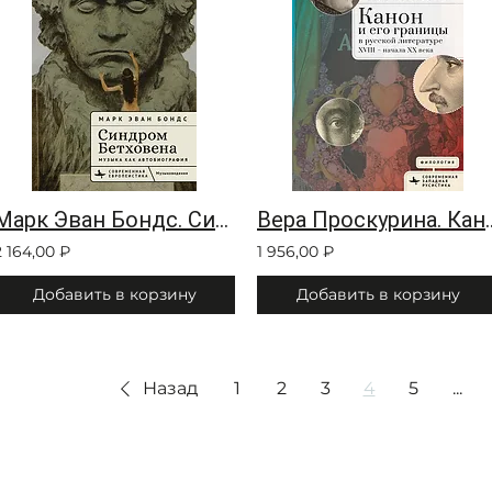
Марк Эван Бондс. Синдром Бетховена Музыка как автобиография
Вера Проскурина. Канон и его границы в р
2 164,00 ₽
1 956,00 ₽
Добавить в корзину
Добавить в корзину
Назад
1
2
3
4
5
...