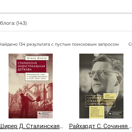
блога: (143)
Найдено 134 результата с пустым поисковым запросом
С
Ширер Д. Сталинская индустриальная держава
Райхардт С. Сочиняя субъект соврем