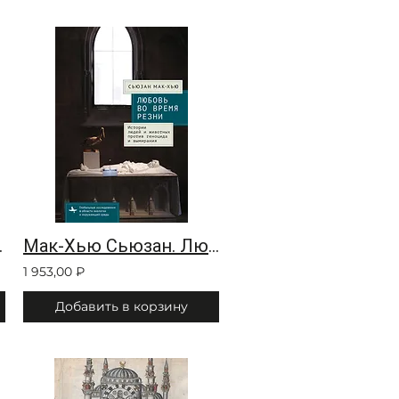
 империей
Мак-Хью Сьюзан. Любовь во время резни. Истории людей и животных против геноцида
1 953,00 ₽
Добавить в корзину