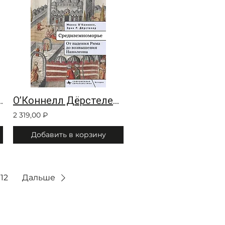
усской литературе XVIII — начала XX века
О’Коннелл Дёрстелер. Средиземноморье От падения Рима до возвышения Наполеона
2 319,00 ₽
Добавить в корзину
12
Дальше