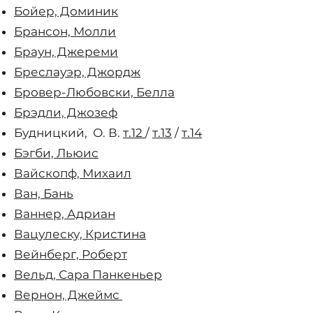
Бойер, Доминик
Брансон, Молли
Браун, Джереми
Бреслауэр, Джордж
Бровер-Любовски, Белла
Брэдли, Джозеф
Будницкий, О. В.
т.12
/
т.13
/
т.14
Бэгби, Льюис
Вайскопф, Михаил
Ван, Бань
Ваннер, Адриан
Вацулеску, Кристина
Вейнберг, Роберт
Вельд, Сара Панкеньер
Вернон, Джеймс