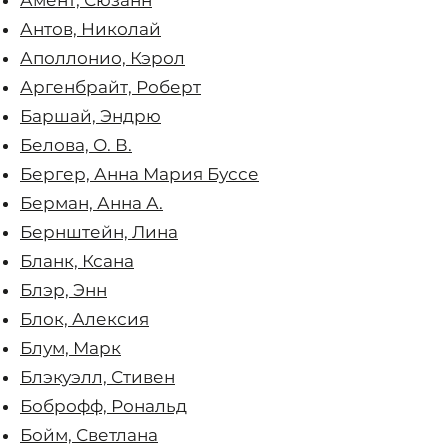
Амент, Сюзанн
Антов, Николай
Аполлонио, Кэрол
Аргенбрайт, Роберт
Баршай, Эндрю
Белова, О. В.
Бергер, Анна Мария Буссе
Берман, Анна А.
Бернштейн, Лина
Бланк, Ксана
Блэр, Энн
Блок, Алексия
Блум, Марк
Блэкуэлл, Стивен
Боброфф, Рональд
Бойм, Светлана