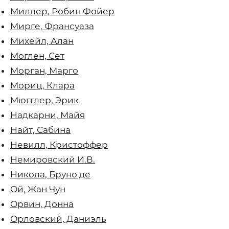
Миллер, Робин Фойер
Мирге, Франсуаза
Михейл, Алан
Моглен, Сет
Морган, Марго
Мориц, Клара
Мюгглер, Эрик
Надкарни, Майя
Найт, Сабина
Невилл, Кристоффер
Немировский И.В.
Никола, Бруно де
Ой, Жан Чун
Орвин, Донна
Орловский, Даниэль