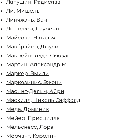
Лапушин, Радислав
Ли, Мишель
Линчжэнь, Ван
Люттекен, Лауренц
Майсова, Наталья
Макбрайен, Джули
Макрейнольдз, Сьюзан
Мартин, Александр М.
Маркер, Эмили
Маркезинис, Эжени
Масинг-Делич, Айри
Маскилл, Николь Саффолд
Меда, Доминик
Мейер, Присцилла
Мёльснесс, Лора
Мёрчант, Кэролин