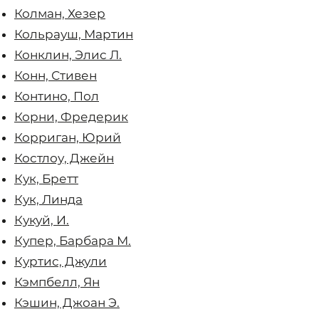
Колман, Хезер
Кольрауш, Мартин
Конклин, Элис Л.
Конн, Стивен
Контино, Пол
Корни, Фредерик
Корриган, Юрий
Костлоу, Джейн
Кук, Бретт
Кук, Линда
Кукуй, И.
Купер, Барбара М.
Куртис, Джули
Кэмпбелл, Ян
Кэшин, Джоан Э.