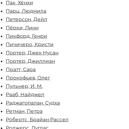
Пак, Хёнхи
Парц, Людмила
Петерсон, Дейл
Пёрки, Линн
Пикфорд, Генри
Пичичеро, Кристи
Портер, Джек Нусан
Портер, Джиллиан
Пратт, Сара
Прокофьев, Олег
Пульнер, И. М.
Рааб, Найджел
Раджагопалан, Судха
Ретман, Петра
Робертс, Брайан Рассел
Роджерс, Дуглас