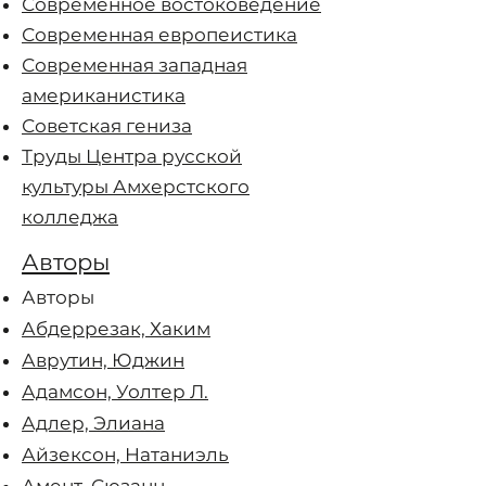
Современное востоковедение
Современная европеистика
Современная западная
американистика
Советская гениза
Труды Центра русской
культуры Амхерстского
колледжа
Авторы
Авторы
Абдеррезак, Хаким
Аврутин, Юджин
Адамсон, Уолтер Л.
Адлер, Элиана
Айзексон, Натаниэль