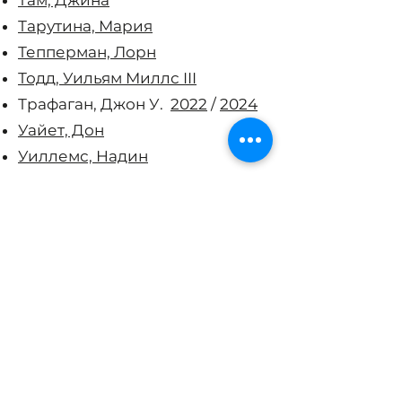
Там, Джина
Тарутина, Мария
Тепперман, Лорн
Тодд, Уильям Миллс III
Трафаган, Джон У.
2022
/
2024
Уайет, Дон
Уиллемс, Надин
Уинн, Чартерс
Укадерова, Лида
Уокер, Барбара
Уолдер, Эндрю
Уситало, Стивен
Уффельманн, Дирк
т.1
/
т.2
/
т.3
Фейнштейн, Энтони
Фогель, Джошуа
Френкель, Александр