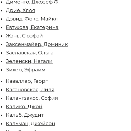
Дименто, Джозеф Ф.
Дриё, Хлоя
Дэвид-Фокс, Майкл
Евтухова, Екатерина
Жэнь, Сюэфэй
Заксенмайер, Доминик
Заславская, Ольга
Зеленски, Натали
Зихер, Эфраим
Каваллар, Георг
Кагановская, Лиля
Калантзакос, София
Калико, Джой
Кальб, Джудит
Кальман, Джейсон