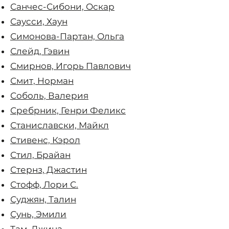
Санчес-Сибони, Оскар
Саусси, Хаун
Симонова-Партан, Ольга
Слейд, Гэвин
Смирнов, Игорь Павлович
Смит, Норман
Соболь, Валерия
Сребрник, Генри Феликс
Станиславски, Майкл
Стивенс, Кэрол
Стил, Брайан
Стернз, Джастин
Стофф, Лори С.
Суджян, Талин
Сунь, Эмили