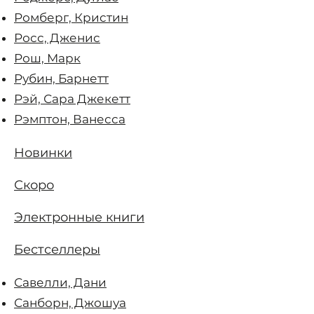
Ромберг, Кристин
Росс, Дженис
Рош, Марк
Рубин, Барнетт
Рэй, Сара Джекетт
Рэмптон, Ванесса
Новинки
Скоро
Электронные книги
Бестселлеры
Савелли, Дани
Санборн, Джошуа