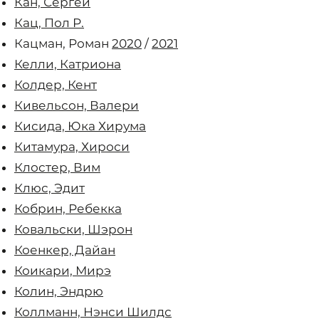
Кан, Сергей
Кац, Пол Р.
Кацман, Роман
2020
/
2021
Келли, Катриона
Колдер, Кент
Кивельсон, Валери
Кисида, Юка Хирума
Китамура, Хироси
Клостер, Вим
Клюс, Эдит
Кобрин, Ребекка
Ковальски, Шэрон
Коенкер, Дайан
Коикари, Мирэ
Колин, Эндрю
Коллманн, Нэнси Шилдс