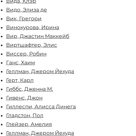
Вида, Клэр
Видо, Элиза де
Вик, Грегори
Винокурова, Ирина
Вир, Джастин Маккейб
Виртшафтер, Элиc
Виссер, Робин
Ганс, Хаим
Геллман, Джером Йехуда
Герт, Карл
Гиббс, Дженна М.
Гивенс, Джон
Гиллеспи, Алисса Динега
Гладстон, Пол
Глейзер, Амелия
Геллман, Джером Йехуда