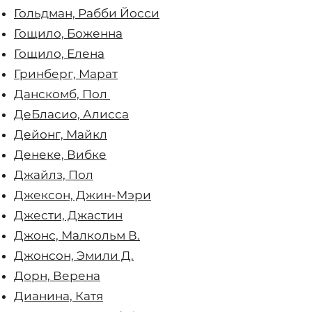
Гольдман, Рабби Йосси
Гощило, Боженна
Гощило, Елена
Гринберг, Марат
Данскомб, Пол ​
ДеБласио, Алисса
Дейонг, Майкл
Денеке, Вибке
Джайлз, Пол
Джексон, Джин-Мэри
Джести, Джастин
Джонс, Малкольм В.
Джонсон, Эмили Д.
Дорн, Верена
Дианина, Катя